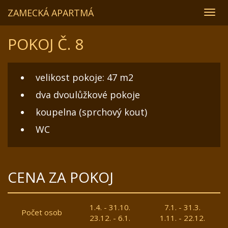
ZAMECKÁ APARTMÁ
Pře
navi
POKOJ Č. 8
velikost pokoje: 47 m2
dva dvoulůžkové pokoje
koupelna (sprchový kout)
WC
CENA ZA POKOJ
1.4. - 31.10.
7.1. - 31.3.
Počet osob
23.12. - 6.1.
1.11. - 22.12.