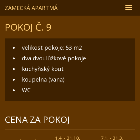
ZAMECKÁ APARTMÁ
Pře
navi
POKOJ Č. 9
velikost pokoje: 53 m2
dva dvoulůžkové pokoje
kuchyňský kout
koupelna (vana)
WC
CENA ZA POKOJ
1.4. - 31.10.
7.1. - 31.3.